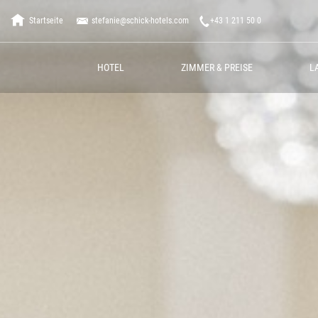
Startseite
stefanie@schick-hotels.com
+43 1 211 50 0
HOTEL
ZIMMER & PREISE
L