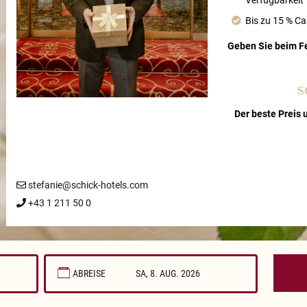
Verfügbarkeit
Bis zu 15 % C
Geben Sie beim F
s
Der beste Preis 
stefanie@schick-hotels.com
+43 1 211 50 0
ABREISE
August
2026