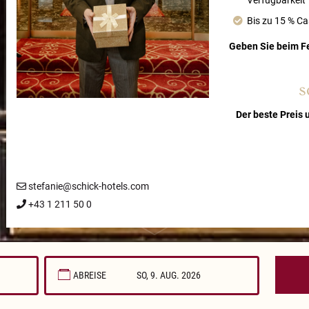
Verfügbarkeit
Bis zu 15 % C
Geben Sie beim F
s
Der beste Preis 
stefanie@schick-hotels.com
+43 1 211 50 0
ABREISE
August
2026