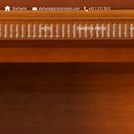
Startseite
stefanie@schick-hotels.com
+43 1 211 50 0
HOTEL
ZIMMER & PREISE
L