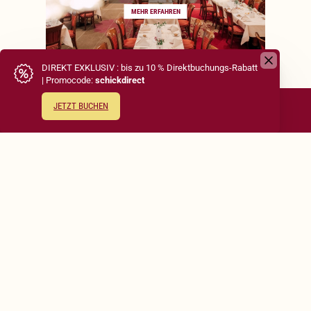
MEHR ERFAHREN
DAS RESTAURANT BEGEISTERT MIT
SEINEM ELEGANTEN DEKOR UND
EINLADENDEN TISCHARRANGEMENTS.
DIREKTBUCHEN
ZAUBERDELIKATESSEN
MEHR ERFAHREN
DER MOMENT DER PERSÖNLICHEN
ANSPRACHE SCHAFFT EINE EINLADENDE
ATMOSPHÄRE FÜR GENIESSER.